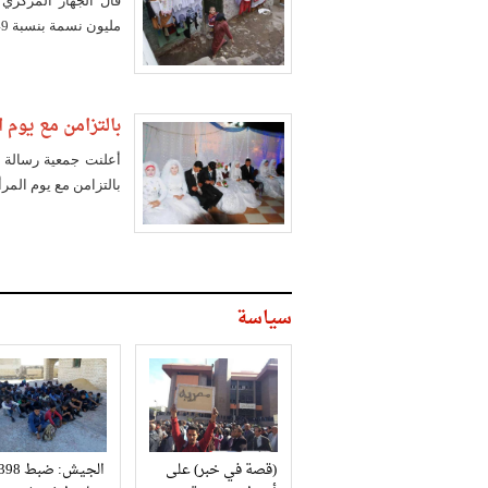
مليون نسمة بنسبة 49% في مقابل 45.9 للذكور بنسبة 51%.
بالتزامن مع يوم المرأة.. رس
بالتزامن مع يوم المرأ
سياسة
(قصة في خبر) على
الجيش: ضبط 98