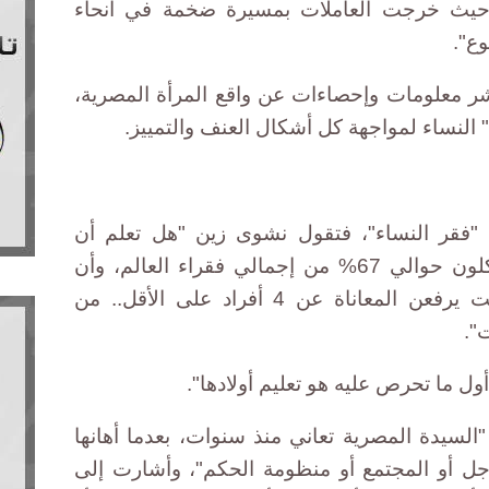
 حيث خرجت العاملات بمسيرة ضخمة في أنحاء
ع".
ر معلومات وإحصاءات عن واقع المرأة المصرية،
النساء لمواجهة كل أشكال العنف والتمييز.
 "فقر النساء"، فتقول نشوى زين "هل تعلم أن
الأغلبية من الفقراء هم نساء، يشكلون حوالي 67% من إجمالي فقراء العالم، وأن
النساء حين يحصلن على دخل ثابت يرفعن المعاناة عن 4 أفراد على الأقل.. من
".
 ما تحرص عليه هو تعليم أولادها".
"السيدة المصرية تعاني منذ سنوات، بعدما أهانها
جل أو المجتمع أو منظومة الحكم"، وأشارت إلى