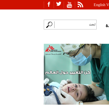
English V
ة