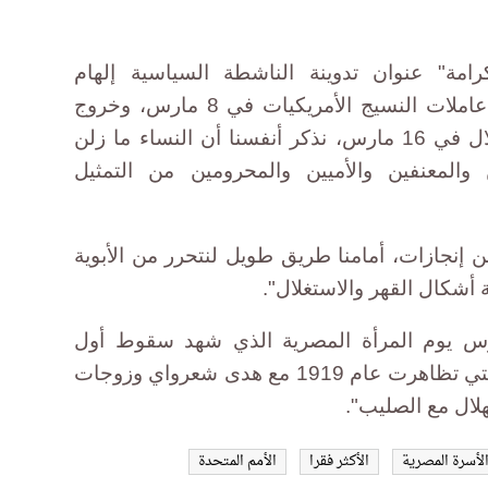
كرامة" عنوان تدوينة الناشطة السياسية إلهام
عيداروس، قائلة "في ذكرى نضال عاملات النسيج الأمريكيات في 8 مارس، وخروج
المصريات للشارع يطالبن بالاستقلال في 16 مارس، نذكر أنفسنا أن النساء ما زلن
 والمعنفين والأميين والمحرومين من التمثيل
إنجازات، أمامنا طريق طويل لنتحرر من الأبوية
 أشكال القهر والاستغلال".
 التدوين حتى يوم 16 مارس يوم المرأة المصرية الذي شهد سقوط أول
شهيدة مصرية وهي حميدة خليل، التي تظاهرت عام 1919 مع هدى شعرواي وزوجات
لال مع الصليب".
لأسرة المصرية
الأكثر فقرا
الأمم المتحدة