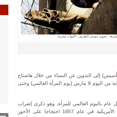
ا
شرفة - تصوير: موسى الظريف - أصوات مصرية.
أسيس) إلى التدوين عن النساء من خلال هاشتاج
"#النساء_قادرات" لمدة أسبوع، بداية من اليوم 8 مارس (يوم المرأة العالمي) وحتى
م 8 مارس من كل عام باليوم العالمي للمرأة، وهو ذكرى إضراب
عاملات النسيج بالولايات المتحدة الأمريكية في عام 1857 احتجاجا على الأجور