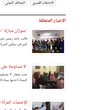
الاختفاء القسري
التحالف الدولي
الاخبار المتعلقة
"سوزان مبارك" حا
قالت نائبة رئيس تحر
كبير في تمكين المرأ
"لا مساومة على ح
تحت شعار "لا مساوم
النساء أعدتها نساء ال
الإحصاء: المرأة تمثل 49% من الش