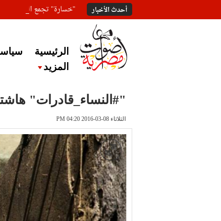
"خسارة" تجمع المعلقين ع
أحدث الأخبار
الرئيسية
سياسة
المزيد
"#النساء_قادرات" هاشتا
الثلاثاء 08-03-2016 PM 04:20