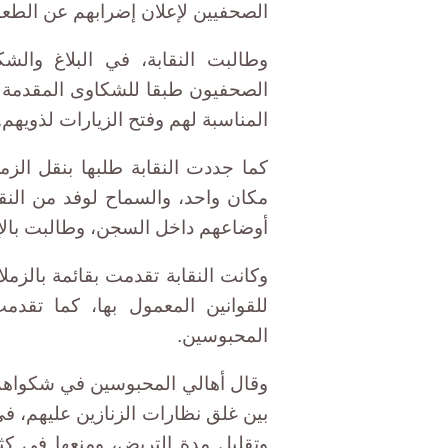
الصحفيين لإعلان إضرابهم عن الطعا
وطالبت النقابة، في البلاغ والش
الصحفيون طبقا للشكاوى المقدمة لل
المناسبة لهم وفتح الزيارات لذويهم.
كما جددت النقابة طلبها بنقل ال
مكان واحد، والسماح لوفد من النقا
أوضاعهم داخل السجن، وطالبت بالإف
وكانت النقابة تقدمت بقائمة بالزمل
للقوانين المعمول بها، كما تقد
المحبوسين.
وقال أهالي المحبوسين في شكواهم ل
وتقليل مدة التريض، ومنعها في كثي