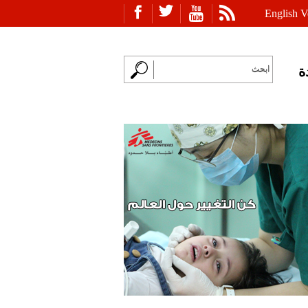
English V
ة