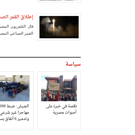
إطلاق القمر الصناعي 
قال التلفزيون المص
القمر الصناعي المصري "إيجبت سات 2" من
سياسة
(قصة في خبر) على
الجيش: ضبط 98
أصوات مصرية
مهاجرا غير شرعي
وتدمير 6 أنفاق بسيناء