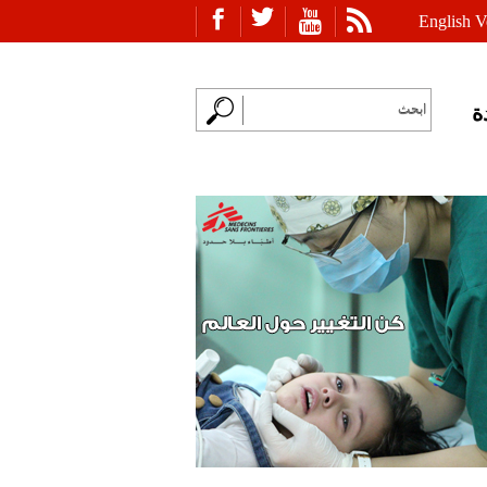
English V
ة