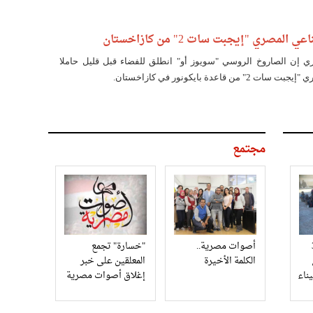
المصري "إيجبت سات 2" من كازاخستان
ري إن الصاروخ الروسي "سويوز أو" انطلق للفضاء قبل قليل حاملا
 قاعدة بايكونور في كازاخستان.
مجتمع
3
أصوات مصرية..
"خسارة" تجمع
الكلمة الأخيرة
المعلقين على خبر
إغلاق أصوات مصرية