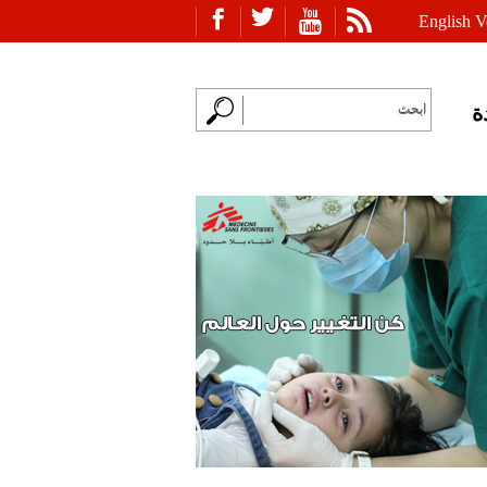
English V
ة