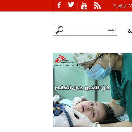
English V
ة