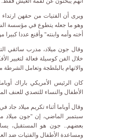
أنهم يبحثون عن لقمة العيش فقط.
ويرى أن الفتيات من حقهن ارتداء 
وهو ما جعله يتطوع في مؤسسة الش
أخته وأمه وابنته" وأقنع عددا كبيرا 
وقال جون ميلاد، مدرب سائقي التو
خلال الفن كوسيلة فعالة لتغيير الأ
والاتهام بالبلطجة وتعامل الشرطة م
كان الرئيس الأمريكي باراك أوبا
الأطفال والنساء للتصدي للعنف ال
وقال أوباما أثناء تكريم ميلاد جاد 
سبتمبر الماضي، إن "جون ميلاد م
بعضهم.. جون هو المستقبل، يساع
ومساعدة الأطفال والفتيات ضد الع