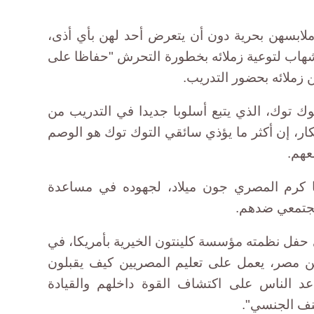
ملابسهن بحرية دون أن يتعرض أحد لهن بأي أذى،
هاب لتوعية زملائه بخطورة التحرش "حفاظا على
من زملائه بحضور التدريب.
ك توك، الذي يتبع أسلوبا جديدا في التدريب من
فكار، إن أكثر ما يؤذي سائقي التوك توك هو الوصم
عهم.
ما كرم المصري جون ميلاد، لجهوده في مساعدة
مجتمعي ضدهم.
في حفل نظمته مؤسسة كلينتون الخيرية بأمريكا، في
ن مصر، يعمل على تعليم المصريين كيف يقبلون
د الناس على اكتشاف القوة داخلهم والقيادة
نف الجنسي".