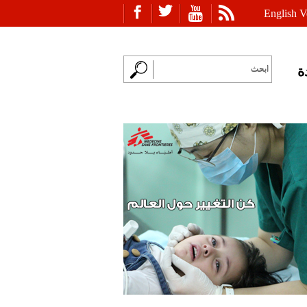
English V
ة