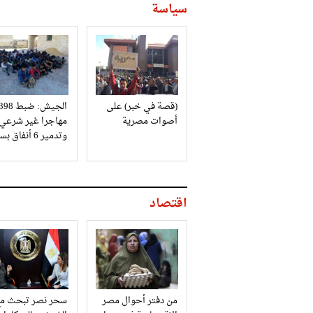
سياسة
(قصة في خبر) على
الجيش: ضبط 98
أصوات مصرية
مهاجرا غير شرعي
وتدمير 6 أنفاق بسيناء
اقتصاد
من دفتر أحوال مصر
سحر نصر تبحث مع