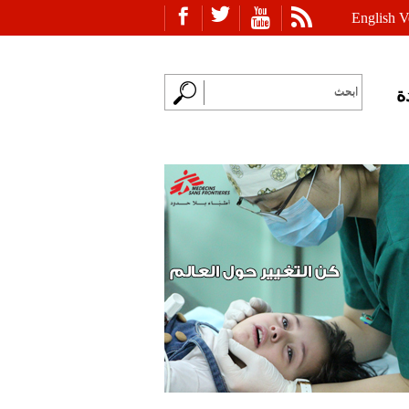
English V
ة