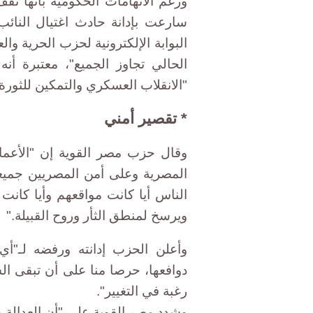
ورغم الاتهامات الحكومية بأنها تق
سارعت بإدانة حادث اغتيال النائ
البوابة الإلكترونية لحزب الحرية وا
الحالي تجاوز الجميع"، معتبرة أن
"الانقلاب العسكري والتمكين للثورة"
* تقصير أمني
وقال حزب مصر القوية إن "الأعمال
المصرية وعلى أمن المصريين جميع
الناس أيا كانت مواقعهم وأيا كانت 
ويرسخ لمنطق الثأر وروح القبيلة."
وأعلن الحزب إدانته ورفضه لـ"أ
دوافعها، حرصا منا على أن تبقى ال
رغبة في التغيير".
وشدد مصر القوية على "أن العدالة و