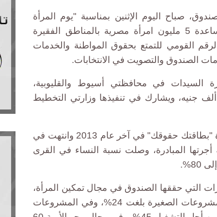
وق، صباح اليوم الإثنين بمناسبة "يوم المرأة
الرائدة"، أن المبادرة تستهدف مساعدة 5 مليون امرأة مصرية بالمناطق الفقيرة
رقم القومي للتمتع بحقوق المواطنة والخدمات
مات الصندوق والتصويت في الانتخابات.
رة السيدات في محافظتي أسيوط والقليوبية،
خصص لها الصندوق تمويل 389 ألف جنيه، ويشارك في تنفيذها وزارتي التخطيط
وانطلقت المرحلة الأولى من مبادرة "بطاقتك حقوقك" في آخر عام 2013 وانتهت في
سابقة أجرتها المبادرة، وصلت نسبة النساء في القرى
80%.
ات التي حققها الصندوق في مجال تمكين المرأة،
قائلة إن حصة المرأة في تمويل المشروعات الصغيرة بلغت 24%، وفي المشروعات
متناهية الصغر 47%، وفي التدريب من أجل التشغيل 45%، وفي مجال محو الأمية 60