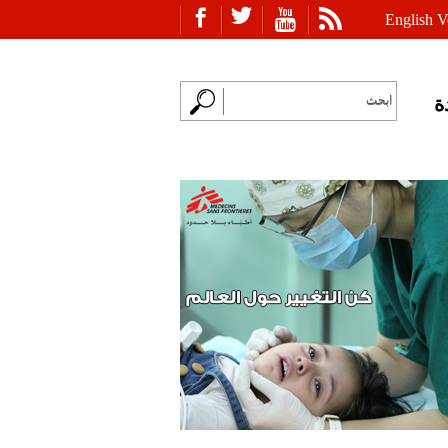
English V
ة