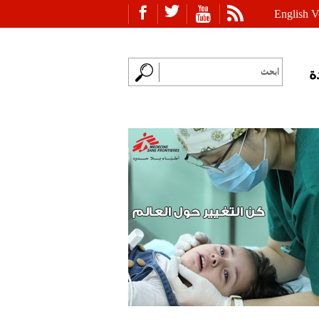
English V
ة