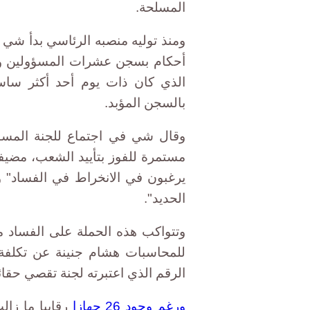
المسلحة.
ومنذ توليه منصبه الرئاسي بدأ شي
أحكام بسجن عشرات المسؤولين ومن 
الذي كان ذات يوم أحد أكثر ساس
بالسجن المؤبد.
وقال شي في اجتماع للجنة المسؤ
مستمرة للفوز بتأييد الشعب، مضيفا
يرغبون في الانخراط في الفساد" وم
الحديد".
وتتواكب هذه الحملة على الفساد مع
الرقم الذي اعتبرته لجنة تقصي حقا
ورغم وجود 26 جهازا
رقابيا ما زا