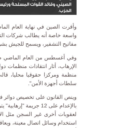
وأقرت الصين في نهاية العام الماض
واسعة خاصة أنه يطالب شركات الت
مفاتيح التشفير، ويسمح للجيش بشن
وفي أغسطس من العام الماضي صد
منظمة ومركزا حقوقيا محليا، قا
سلطات أجهزة الأمن".
وينص القانون على تخصيص دوائر في
باﻹعدام على 12 جريمة 
لعقوبات أخرى غير السجن مثل اﻹب
استخدام وسائل اتصال معينة، ويعاقب