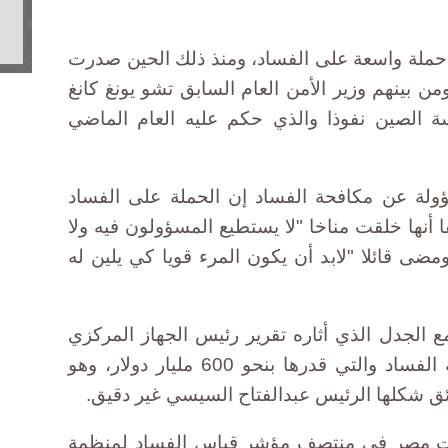
 حملة واسعة على الفساد، ومنذ ذلك الحين صدرت
بينهم وزير الأمن العام السابق تشو يونغ كانغ
ة الصين نفوذا والذي حكم عليه العام الماضي
ولة عن مكافحة الفساد إن الحملة على الفساد
 أنها خلقت مناخا "لا يستطيع المسؤولون فيه ولا
ضى قائلا "لابد أن يكون المرء قويا كي يلين له
 الجدل الذي أثاره تقرير رئيس الجهاز المركزي
للمحاسبات هشام جنينة عن تكلفة الفساد والتي قدرها بنحو 600 مليار دولار، وهو
ئق شكلها الرئيس عبدالفتاح السيسي غير دقيق.
لت مصر في منتصف مؤشر قياس الفساد لمنظمة