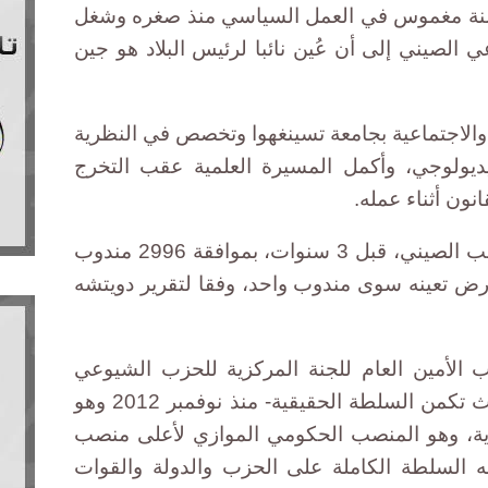
ين بينغ البالغ من العمر 62 سنة مغموس في العمل السياسي منذ صغره وشغل
لصيني إلى أن عُين نائبا لرئيس البلاد هو جين
 والاجتماعية بجامعة تسينغهوا وتخصص في النظرية
يديولوجي، وأكمل المسيرة العلمية عقب التخرج
نون أثناء عمله.
وعينه المجلس الوطني لنواب الشعب الصيني، قبل 3 سنوات، بموافقة 2996 مندوب
لم يعارض تعينه سوى مندوب واحد، وفقا لتقرير دويتشه
الأمين العام للجنة المركزية للحزب الشيوعي
الصيني وقائد القوات المسلحة -حيث تكمن السلطة الحقيقية- منذ نوفمبر 2012 وهو
زية، وهو المنصب الحكومي الموازي لأعلى منصب
لسلطة الكاملة على الحزب والدولة والقوات