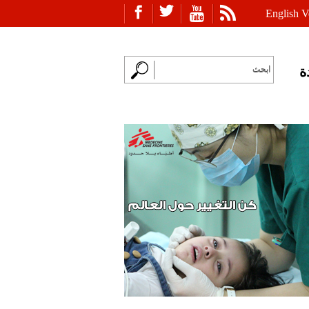
English V
ة