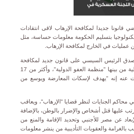
ي قانونا جديدا لمكافحة الإرهاب لاقى انتقادات
كنولوجيا بتسليم الحكومة معلومات حساسة، مثل
 عمليات في الخارج لمكافحة الإرهاب.
ق الرئيس السيسي على قانون جديد لمكافحة
الإرهاب، أثار انتقادات منظمات دولية من بينها "منظمة العفو الدولية"، وأكثر من 17
لت عنه إنه "يهدف لإسكات المعارضة ويوسع من
 محاكم الجنايات لنظر قضايا "اﻹرهاب"، ويعاقب
"إرهابية" يترتب عليها قتل أشخاص واﻹضرار بالوطن، باﻹضافة
عاد عن مصر للأجنبي وتحديد اﻹقامة والمنع من
 بالغرامة والعقوبات التأديبية من ينشر معلومات