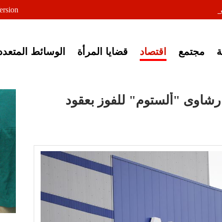
لى خبر إغلاق أصوات مصرية
ersion
مجتمع
اقتصاد
قضايا المرأة
الوسائط المتعدد
قصص رشاوى "ألستوم" للفوز بعقود