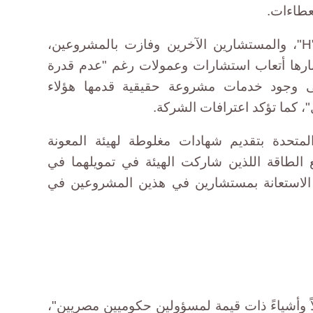
عطاءات.
ودفعت ألستوم مبالغ للمستشار "H"، والمستشارين الآخرين وفازت بالمشروعين،
رها أتعاب استشارات وعمولات رغم "عدم قدرة
ى وجود خدمات مشروعة حقيقية قدمها هؤلاء
، كما تؤكد اعترافات الشركة.
لمتحدة بتقديم شهادات مغلوطة لهيئة المعونة
الطاقة اللذين شاركت الهيئة في تمويلهما في
ى الاستعانة بمستشارين في هذين المشروعين في
ً وأشياءً ذات قيمة لمسؤولين حكوميين مصريين"،