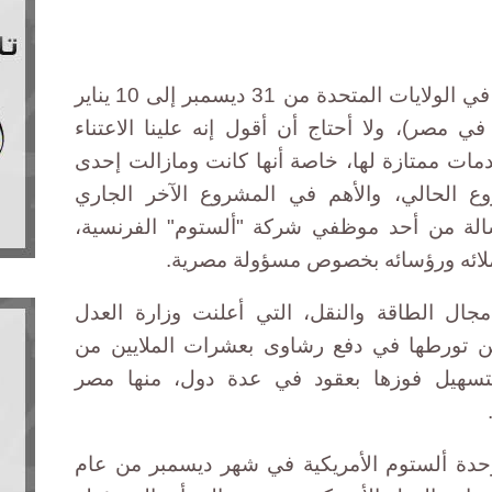
"كما تعرفون ستكون المسؤولة 7 في الولايات المتحدة من 31 ديسمبر إلى 10 يناير
 مصر)، ولا أحتاج أن أقول إنه علينا الاعتناء
مات ممتازة لها، خاصة أنها كانت ومازالت إحدى
ع الحالي، والأهم في المشروع الآخر الجاري
الة من أحد موظفي شركة "ألستوم" الفرنسية،
زملائه ورؤسائه بخصوص مسؤولة مصرية.
جال الطاقة والنقل، التي أعلنت وزارة العدل
عن تورطها في دفع رشاوى بعشرات الملايين من
لتسهيل فوزها بعقود في عدة دول، منها مصر
حدة ألستوم الأمريكية في شهر ديسمبر من عام