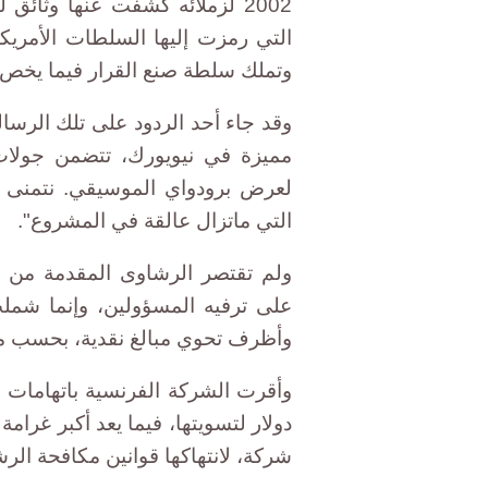
2002 لزملائه كشفت عنها وثائق
وتملك سلطة صنع القرار فيما يخص ا
وقد جاء أحد الردود على تلك الرسالة
مميزة في نيويورك، تتضمن جولات 
التي ماتزال عالقة في المشروع".
ولم تقتصر الرشاوى المقدمة من أ
على ترفيه المسؤولين، وإنما شملت 
وأظرف تحوي مبالغ نقدية، بحسب ما 
دولار لتسويتها، فيما يعد أكبر غرام
شركة، لانتهاكها قوانين مكافحة الر