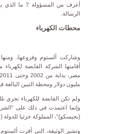
أعرف من المسؤ
الرسالة.
محطات الكهرباء
وشاركت ألستوم وفروعها، ومنها 
أقامتها الشركة القابضة لكهرباء 
مليون دولار ومحطة التبين البالغة قيمتها 60 مليون دولار
ولم تكن القابضة للكهرباء تجري تلك
وإنما اعتمدت في ذلك على "الشرك
(بجيسكو)"، المملوكة جزئيا للدولة (حصتها
وتشير الوثيقة، التي أقرت ألستوم