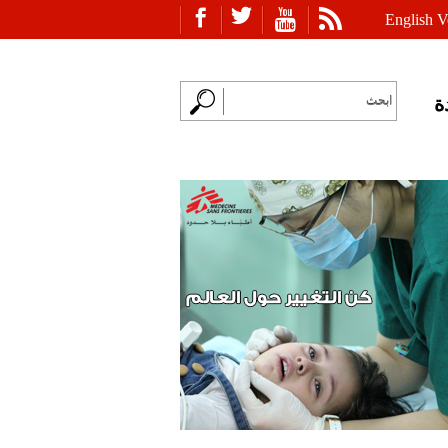
English V
ة