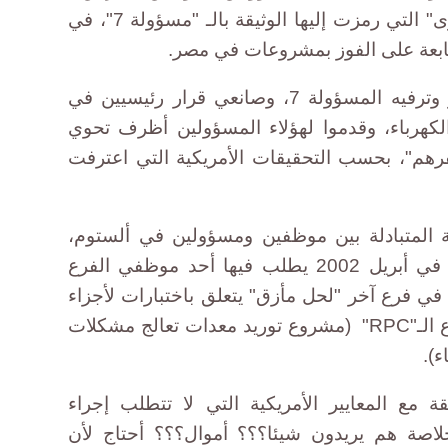
من بينهم "المسؤولة رفيعة المستوى" التي رمزت إليها الوثيقة بالـ "مسؤولة 7"، في
تابعة على الفوز بمشروعات في مصر.
دفع موظفو ألستوم "تكاليف سفر وترفيه المسؤولة 7، وصانعي قرار رئيسيين في
كهرباء، وقدموا لهؤلاء المسؤولين أظرف تحوي
فرهم"، بحسب التحقيقات الأمريكية التي اعترفت
ية المتبادلة بين موظفين ومسؤولين في ألستوم،
وعرضتها الوثائق الأمريكية، رسالة في أبريل 2002 يطلب فيها أحد موظفي الفرع
 في فرع آخر "لحل مأزق" يتعلق باختبارات لأجزاء
عديدة من المعدات الخاصة بمشروع الـ"RPC" (مشروع توريد معدات تعالج مشكلات
).
قة مع المعايير الأمريكية التي لا تتطلب إجراء
لاصة هم يريدون شيئا؟؟؟ أموال؟؟؟ أحتاج لأن