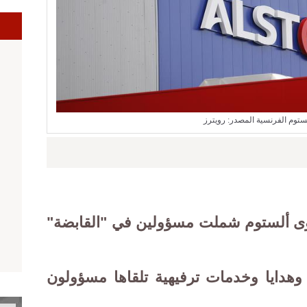
ا
توم الفرنسية المصدر: رويترز
اوى ألستوم شملت مسؤولين في "القابضة"
 وهدايا وخدمات ترفيهية تلقاها مسؤولون