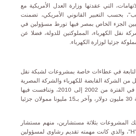
اتهامات، التي عقدتها وزارة العدل الأمريكية مع
نب"، بحسب التعبير القانوني الأمريكي، تضمنت
بين الجزء الخاص بمصر فيها تورط مسؤولين في
كة نقل الكهرباء، المملوكتين للدولة، فضلا عن
وكة جزئيا لوزارة الكهرباء.
التابعة في عطاءات خاصة بمشروعات لشبكة نقل
ل من الشركة القابضة للكهرباء والشركة المصرية
لنقل الكهرباء (المملوكتين للدولة) في الفترة من 2002 إلى 2010، وتنافست فيها
شركات عالمية، منها مشروع بقيمة 30 مليون دولار، وآخر بـ15 مليونا ممولان جزئيا
لك المشروعات بثلاثة مستشارين، منهم مستشار
رمزت له الوثيقة الأمريكية بالرمز "H"، والذي كانت مهمته تقديم رشاوى لمسؤولين