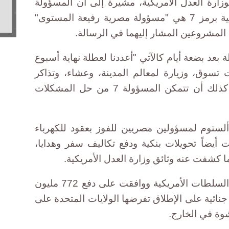
 لوزارة العدل الأمريكية، مشيرة إلى أن المسؤولة
التي رمزت إليها السلطات الأمريكية برمز 7 هي "مسؤولة مصرية رفيعة المستوى"
لمشروعين المشار إليهما في الرسالة.
 بعد بضعة أيام كالآتي "أعددنا لعطلة نهاية أسبوع
تسوق، وزيارة لمعالم المدينة، وعشاء، وتذاكر
لعرض برودواي الموسيقي. نتمنى كذلك أن تتمكن المسؤولة 7 من حل المشكلات
لستوم لمسؤولين مصريين للفوز بعقود للكهرباء
أيضاً تحويلات بنكية ودفع تكاليف سفر وهدايا،
كشفت عنه وثائق وزارة العدل الأمريكية.
وأقرت الشركة الفرنسية باتهامات السلطات الأمريكية ووافقت على دفع 772 مليون
ة جنائية على الإطلاق تفرضها الولايات المتحدة على
شوة في الخارج.