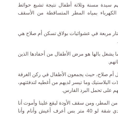
م سيدة مسنة وثلاثة أطفال نتيجة تشبع حوائط
 الكهرباء بمياه المطر المتساقطة من الأسقف
حجرة لا تتعدى مساحتها 10 أمتار مربعة في عشوائيات بولاق تسكن أم صلاح هي
ا يشغل بالها هو مرض الأطفال من أحفادها الذين
تهم.
ول أم صلاح، حيث يجمعون الأطفال في ركن الغرفة
 البلاستيك وما تيسر لديهم من أغطيه لتدفئتهم،
م على تحمل البرد القارس.
ل من المطر، ومن سقف الأودة ليقع علينا وأموت أنا
وعيال ابني ... أنا نفسي يبقى عندي شقة لو 40 متر بس أعرف أعيش وأنام وأنا