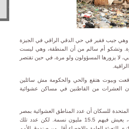
، وهي جيب فقير في حي الدقي الراقي في الجيزة
رة. وتشكو أم سالم من أن المنطقة، وهي ليست
قي، لا يزورها المسؤولون ولو مرة، في حين تقتصر
لراقية.
قعت وبيوت هتقع والحي والحكومة مش سائلين
سان العشرات من القاطنين في مساكن عشوائية
لمتحدة للسكان أن عدد المناطق العشوائية بمصر
بلغ 1221 منطقة في 24 محافظة، يعيش فيهم 15.5 مليون نسمة. لكن عدد تلك
زي للتعبئة العامة والإحصاء أقل من صندوق الأمم