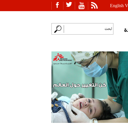
English V
ة