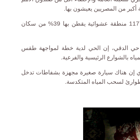
ة أكبر من المصريين يعيشون بها.
ويقول الجهاز إنه يوجد في مصر 1177 منطقة عشوائية يقطن بها 39% من سكان
حي الدقي، إن الحي لدية خطة لمواجهة طقس
اه بالشوارع الرئيسية والفرعية.
ري إن هناك سيارة صغيرة مجهزة بشفاطات تدخل
طوارئ لسحب المياه المتكدسة.