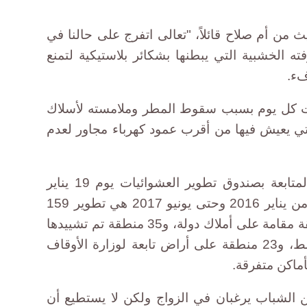
ن أم صلاح قائلاً، "تعالى اتفرج على حالنا في
ه الخشبية التي يبطنها بشكائر بلاستيكية لتمنع
فء.
 كل يوم بسبب سقوط المطر وملامسته لأسلاك
التي يعيش فيها من أقرب عمود كهرباء مجاور لعدم
وأعلنت الإدارة العامة للتخطيط والمتابعة بصندوق تطوير العشوائيات يوم 19 يناير
2016 عن أن خطة الصندوق بداية من يناير 2016 وحتى يونيو 2017 هي تطوير 159
منطقة عشوائية، من بينها 81 منطقة مقامة على أملاك دولة، و35 منطقة تم تشييدها
تحت كابلات كهرباء الضغط المتوسط، و23 منطقة على أراض تابعة لوزارة الأوقاف
الشباب يرغبان في الزواج ولكن لا يستطيع أن