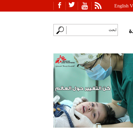
English V
ة