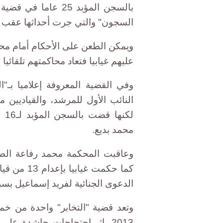
بالسجن المؤبد 25 عا
السجون" والتي جرت أحداثها عقب ثورة ي
ويمكن الطعن على الأحكام أمام مح
عليهم غيابيا فتعاد محاكمتهم تلقائي
وفي القضية المعروفة إعلاميا بـ
النائب الأول للمرشد، والقياديين 
لك
محمد بديع.
كما حكمت غ
الدعوى الجنائية لفريد إسماعيل بسب
وتعد قضية "التخابر" واحدة من خ
2013، إثر احتجاجات حاشدة عل