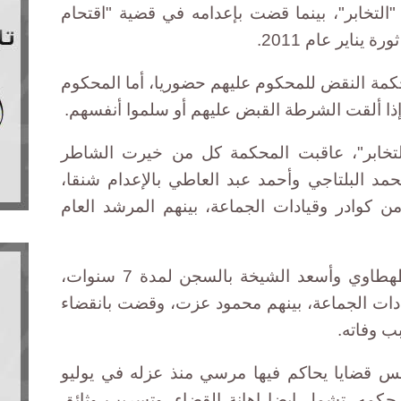
ما في قضية "التخابر"، بينما قضت بإعدامه في قضية "اقتحام
ناير عام 2011.
كمة النقض للمحكوم عليهم حضوريا، أما المحكوم
ا إذا ألقت الشرطة القبض عليهم أو سلموا أنفسهم.
"التخابر"، عاقبت المحكمة كل من خيرت الشاطر
محمد البلتاجي وأحمد عبد العاطي بالإعدام شنقا،
نها قضت بالسجن المؤبد لـ16 من كوادر وقيادات الجماعة، بينهم المرشد العام
وعاقبت المحكمة محمد رفاعة الطهطاوي وأسعد الشيخة بالسجن لمدة 7 سنوات،
يابيا بإعدام 13 من قيادات الجماعة، بينهم محمود عزت، وقضت بانقضاء
ب وفاته.
مس قضايا يحاكم فيها مرسي منذ عزله في يوليو
ى حكمه، تشمل ايضا إهانة القضاء، وتسريب وثائق