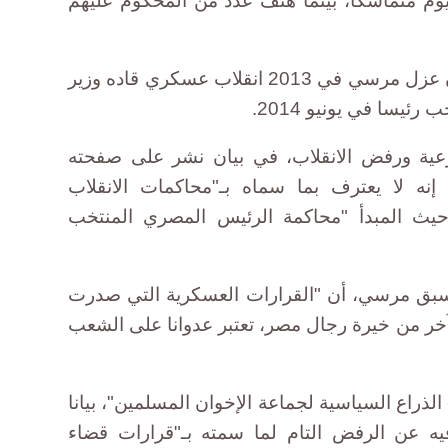
وم متماسكا، بينما هتف عدد من المحكوم عليهم
وتقول جماعة الإخوان المسلمين إن عزل مرسي في 2013 انقلاب عسكري قاده وزير
ئيسا في يونيو 2014.
عية ورفض الانقلاب، في بيان نشر على صفحته
إنه لا يعترف بما سماه بـ"محاكمات الانقلاب
يث المبدأ "محاكمة الرئيس المصري المنتخب
أسبق مرسي، أن "القرارات العسكرية التي صدرت
آخر من خيرة رجال مصر، تعتبر عدوانا على الشعب
لذراع السياسية لجماعة الإخوان المسلمين"، بيانا
 عن الرفض التام لما سمته بـ"قرارات قضاء