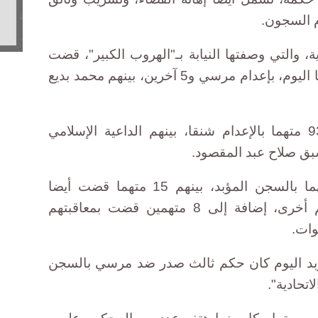
م السجون.
والتي وصفتها النيابة بـ"الهروب الكبير"، قضت
محكمة جنايات القاهرة، في جلستها اليوم، بإعدام مرسي و5 آخرين، بينهم محمد بديع
وغيابيا، قضت المحكمة بمعاقبة 93 متهما بالإعدام شنقا، بينهم الداعية الإسلامي
بق صلاح عبد المقصود.
وعاقبت المحكمة حضوريا 21 متهما بالسجن المؤبد، بينهم 15 متهما قضت أيضا
بمعاقبتهم بالسجن عامين عن تهم أخرى، إضافة إلى 8 متهمين قضت بمعاقبتهم
مؤبد اليوم كان حكم ثالث صدر ضد مرسي بالسجن